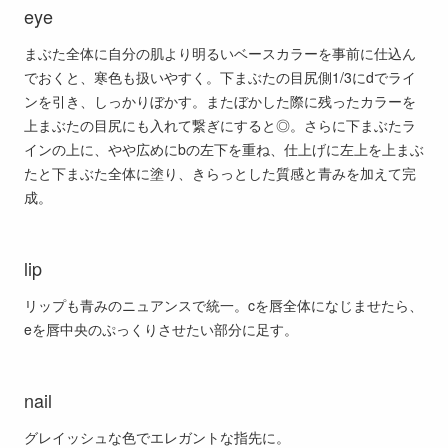
eye
まぶた全体に自分の肌より明るいベースカラーを事前に仕込ん
でおくと、寒色も扱いやすく。下まぶたの目尻側1/3にdでライ
ンを引き、しっかりぼかす。またぼかした際に残ったカラーを
上まぶたの目尻にも入れて繋ぎにすると◎。さらに下まぶたラ
インの上に、やや広めにbの左下を重ね、仕上げに左上を上まぶ
たと下まぶた全体に塗り、きらっとした質感と青みを加えて完
成。
lip
リップも青みのニュアンスで統一。cを唇全体になじませたら、
eを唇中央のぷっくりさせたい部分に足す。
nail
グレイッシュな色でエレガントな指先に。