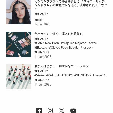
カシミヤブラウンで儚さをまとう 『スキニーリッチ
シャドウ N』の新色でかなえる、洗練されたモーヴア
イ
BEAUTY
excel
14 Jul 2026
色とラインで描く、凛とした眼差し
BEAUTY
SANA New Born
Majolica Majorca
excel
Ettusais
Clé de Peau Beauté
issue44
LUNASOL
11 Jun 2026
唇からはじまる、鮮やかなエモーション
BEAUTY
Visée
KATE
KANEBO
SHISEIDO
issue44
LUNASOL
11 Jun 2026