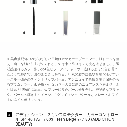
a. 美容液配合のみずみずしい日焼け止めカラープライマー。肌トーンを整
え、均一な肌に仕上げてくれる。b. 海中に降りそそぐ光を連想させる、透
明感溢れるカラー揃いの4色セットアイシャドウ。透けるような色と濡れ
たような輝きで、夏のまなざしを彩る。c. 素の唇の血色や質感を活かすシ
ースルー発色のティントリップバーム。アンニュイで色気を醸す深みのあ
るプラムカラー。d. 色鮮やかなカラーの奥に黒のニュアンスを潜ませ、よ
り目元を印象的に演出。e. ブルーに多色パールを配合し、神秘的なブラッ
クオパールの輝きをイメージ。f. グレイッシュでクールなスレートホワイ
トのネイルポリッシュ。
アディクション スキンプロテクター カラーコントロー
ル SPF40 PA+++ 003 Fresh Beige ¥4,180 (ADDICTION
BEAUTY)