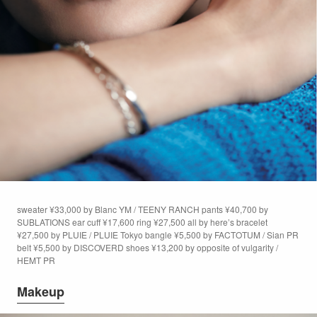
sweater ¥33,000 by Blanc YM / TEENY RANCH pants ¥40,700 by
SUBLATIONS ear cuff ¥17,600 ring ¥27,500 all by here’s bracelet
¥27,500 by PLUIE / PLUIE Tokyo bangle ¥5,500 by FACTOTUM / Sian PR
belt ¥5,500 by DISCOVERD shoes ¥13,200 by opposite of vulgarity /
HEMT PR
Makeup