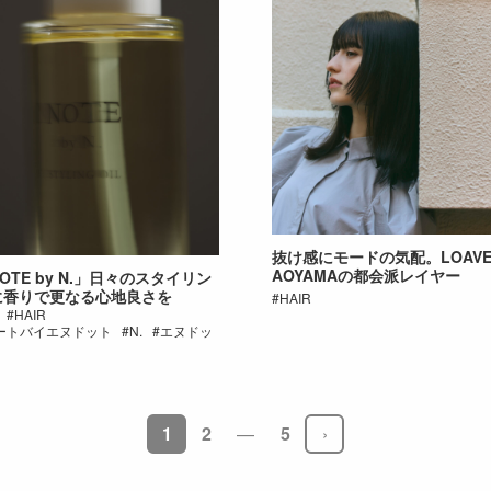
抜け感にモードの気配。LOAV
AOYAMAの都会派レイヤー
OTE by N.」日々のスタイリン
に香りで更なる心地良さを
HAIR
HAIR
ートバイエヌドット
N.
エヌドッ
ンク
1
2
5