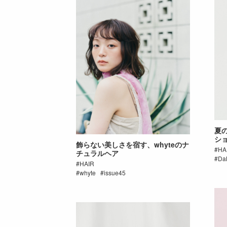
夏の
シ
飾らない美しさを宿す、whyteのナ
HA
チュラルヘア
Da
HAIR
whyte
issue45