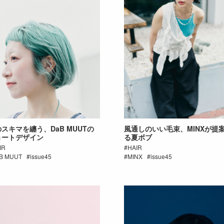
スキマを纏う、DaB MUUTの
風通しのいい毛束、MINXが提
ョートデザイン
る夏ボブ
IR
HAIR
B MUUT
issue45
MINX
issue45