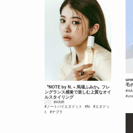
un
毛
〝NOTE by N. × 馬場ふみか〟フレ
HA
ングランス感覚で楽しむ上質なオイ
un
ルスタイリング
HAIR
PR
ノートバイエヌドット
N.
エヌドッ
ト
ナプラ