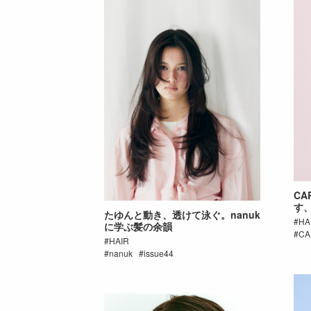
CA
す
たゆんと動き、透けて泳ぐ。nanuk
HA
に学ぶ髪の余韻
CA
HAIR
nanuk
issue44