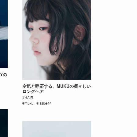
Yの
空気と呼応する、MUKUの凛々しい
ロングヘア
HAIR
muku
issue44