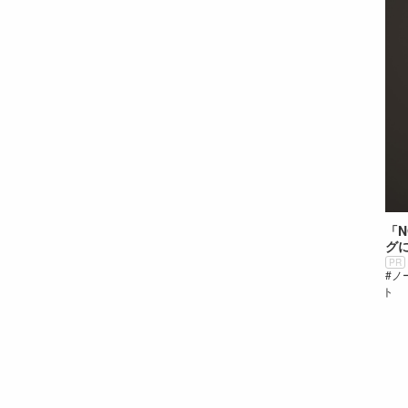
「N
グ
PR
ノ
ト
前後の投稿へのリ