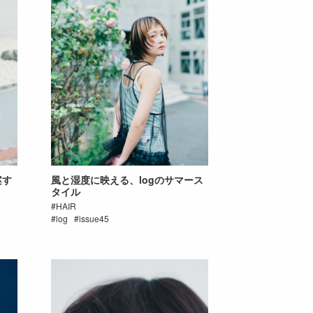
案す
風と湿度に映える、logのサマース
タイル
HAIR
log
issue45