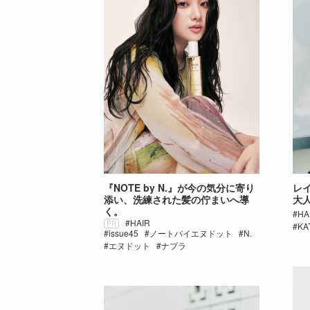
『NOTE by N.』が今の気分に寄り
レイ
添い、洗練された髪の佇まいへ導
大
く。
HA
HAIR
PR
KA
issue45
ノートバイエヌドット
N.
エヌドット
ナプラ