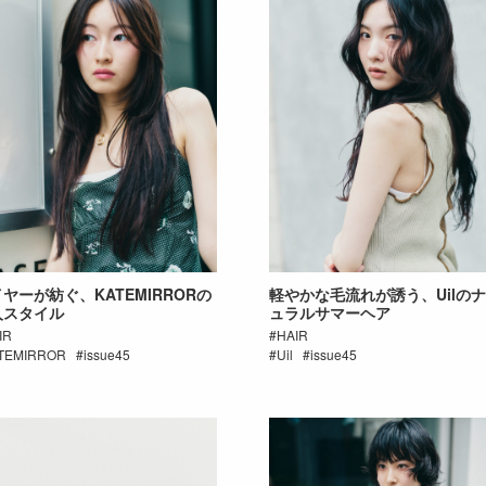
ヤーが紡ぐ、KATEMIRRORの
軽やかな毛流れが誘う、Uilの
人スタイル
ュラルサマーヘア
IR
HAIR
TEMIRROR
issue45
Uil
issue45