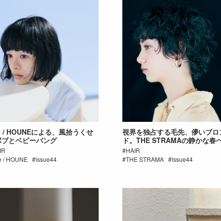
e / HOUNEによる、風拾うくせ
視界を独占する毛先、儚いブロ
ボブとベビーバング
ド。THE STRAMAの静かな春
IR
HAIR
e / HOUNE
issue44
THE STRAMA
issue44