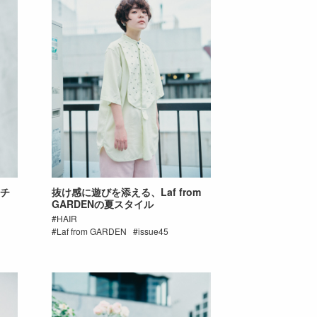
ナチ
抜け感に遊びを添える、Laf from
GARDENの夏スタイル
HAIR
Laf from GARDEN
issue45