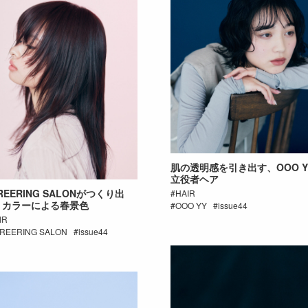
肌の透明感を引き出す、OOO Y
立役者ヘア
REERING SALONがつくり出
HAIR
、カラーによる春景色
OOO YY
issue44
IR
REERING SALON
issue44