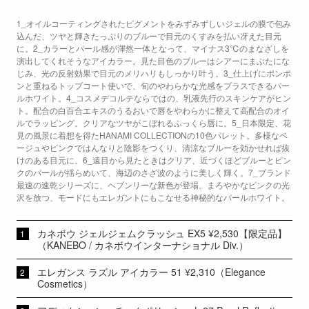
1_オイルコーティングされたピグメントをみずみずしいジェルの膜で包み
込んだ、ツヤと輝きたっぷりのブルーで目元のくすみを払い冴えた目元
に。2_カラーとパール感が渾然一体となって、マイナス3℃のまなざしを
演出してくれそうなアイカラー。見た目色のブルーはシアーにまぶたにな
じみ、光の反射効果で目元のメリハリもしっかり叶う。3_仕上げにポンポ
ンと重ねるトップコート使いで、旬のやわらかな光感をプラスできるパー
ルホワイト。4_コスメデコルテならではの、乳液先行のスキンケアがヒン
ト。配合の白百合エキスのうるおいで唇をやわらかに整えて高配合のオイ
ルでラッピング。クリアなツヤがこぼれるふっくら唇に。5_日本限定、花
見の風景に着想を得たHANAMI COLLECTIONの10色パレット。多様なベ
ージュやピンクではんなりと陰影をつくり、清涼なブルーを効かせれば抜
けのある目元に。6_遠目から見たときはクリア、近づくほどブルーとピン
クのパールが揺らめいて、海辺のさざ波のように美しく輝く。7_ブランド
最速の速乾シリーズに、ヘブンリーな新色が登場。まろやかなピンクの光
沢を放つ、モードにもエレガントにもこなせる神秘的なパールホワイト。
カネボウ ジェルジェムクラッシュ EX5 ¥2,530【限定品】
（KANEBO / カネボウインターナショナル Div.）
エレガンス ラズル アイカラー 51 ¥2,310（Elegance
Cosmetics）