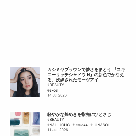
カシミヤブラウンで儚さをまとう 『スキ
ニーリッチシャドウ N』の新色でかなえ
る、洗練されたモーヴアイ
BEAUTY
excel
14 Jul 2026
軽やかな煌めきを指先にひとさじ
BEAUTY
NAIL HOLIC
issue44
LUNASOL
11 Jun 2026