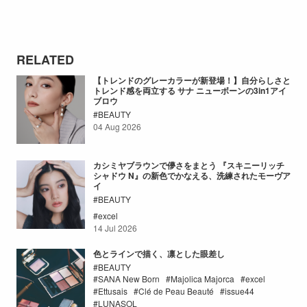
RELATED
【トレンドのグレーカラーが新登場！】自分らしさと
トレンド感を両立する サナ ニューボーンの3in1アイ
ブロウ
BEAUTY
04 Aug 2026
カシミヤブラウンで儚さをまとう 『スキニーリッチ
シャドウ N』の新色でかなえる、洗練されたモーヴア
イ
BEAUTY
excel
14 Jul 2026
色とラインで描く、凛とした眼差し
BEAUTY
SANA New Born
Majolica Majorca
excel
Ettusais
Clé de Peau Beauté
issue44
LUNASOL