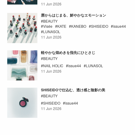
11 Jun 2026
唇からはじまる、鮮やかなエモーション
BEAUTY
Visée
KATE
KANEBO
SHISEIDO
issue44
LUNASOL
11 Jun 2026
軽やかな煌めきを指先にひとさじ
BEAUTY
NAIL HOLIC
issue44
LUNASOL
11 Jun 2026
SHISEIDOで仕込む、透け感と陰影の美
BEAUTY
SHISEIDO
issue44
11 Jun 2026