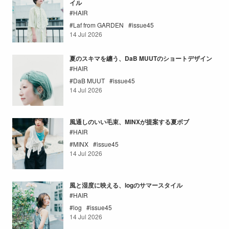
イル
HAIR
Laf from GARDEN
issue45
14 Jul 2026
夏のスキマを纏う、DaB MUUTのショートデザイン
HAIR
DaB MUUT
issue45
14 Jul 2026
風通しのいい毛束、MINXが提案する夏ボブ
HAIR
MINX
issue45
14 Jul 2026
風と湿度に映える、logのサマースタイル
HAIR
log
issue45
14 Jul 2026