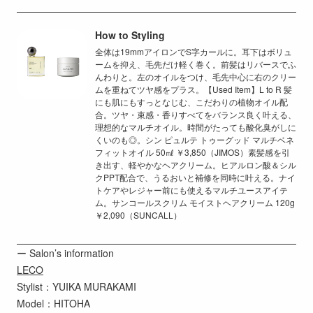
How to Styling
全体は19mmアイロンでS字カールに。耳下はボリュ
ームを抑え、毛先だけ軽く巻く。前髪はリバースでふ
んわりと。左のオイルをつけ、毛先中心に右のクリー
ムを重ねてツヤ感をプラス。【Used Item】L to R 髪
にも肌にもすっとなじむ、こだわりの植物オイル配
合。ツヤ・束感・香りすべてをバランス良く叶える、
理想的なマルチオイル。時間がたっても酸化臭がしに
くいのも◎。シン ピュルテ トゥーグッド マルチベネ
フィットオイル 50㎖ ￥3,850（JIMOS）素髪感を引
き出す、軽やかなヘアクリーム。ヒアルロン酸＆シル
クPPT配合で、うるおいと補修を同時に叶える。ナイ
トケアやレジャー前にも使えるマルチユースアイテ
ム。サンコールスクリム モイストヘアクリーム 120g
￥2,090（SUNCALL）
ー Salon’s information
LECO
Stylist：YUIKA MURAKAMI
Model：HITOHA