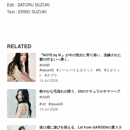
Edit : SATORU SUZUKI
Text : ERIKO SUZUKI
RELATED
『NOTE by N.』が今の気分に寄り添い、洗練された
髪の佇まいへ導く。
HAIR
issue45
ノートバイエヌドット
N.
エヌドッ
ト
ナプラ
14 Jul 2026
軽やかな毛流れが誘う、Uilのナチュラルサマーヘア
HAIR
Uil
issue45
14 Jul 2026
抜け感に遊びを添える、Laf from GARDENの夏スタ