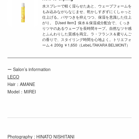
水スプレーで軽く湿らせたあと、ウェーブフォームを
もみ込みながらなじませ、乾かしすぎずにくしゃっと
仕上げる。パサつきを抑えつつ、保湿を意識した仕上
がり。【Used Item】保水＆保湿成分配合で、くっき
りツヤのあるウェーブを長時間キープ。自然なツヤ感
とふんわりした質感を両立。ラ・フランス＆蜜りんご
の香りで、スタイリング時間を心地よく。トリエフォ
ーム４ 200g ￥1,650（LebeL/TAKARA BELMONT）
ー Salon’s information
LECO
Hair：AMANE
Model：MIREI
Photography : HINATO NISHITANI