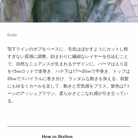
Evoto
顎下ラインのボブをベースに、毛先はぼかすようにカットし軽
すぎない質感に調整。顔まわりに繊細なレイヤーを仕込むこと
で、自然なニュアンスが生まれるデザインに。パーマはえり足
を15㎜ロッドで逆巻き、ハチ下は17〜20㎜で平巻き、トップは
20㎜でスパイラルに巻き分け、ランダムな動きを加える。前髪
にもゆるくカールを足して、動きと空気感をプラス。髪色は7ト
ーンのアッシュブラウン。柔らかさとこなれ感が引き立ってい
る。
How to Styling