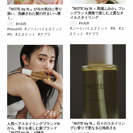
〝NOTE by N. × 馬場ふみか〟フレ
『NOTE by N.』が今の気分に寄り
ングランス感覚で楽しむ上質なオ
添い、洗練された髪の佇まいへ導
イルスタイリング
く。
HAIR
HAIR
PR
PR
ノートバイエヌドット
N.
エ
issue45
ノートバイエヌドット
ヌドット
ナプラ
N.
エヌドット
ナプラ
「NOTE by N.」日々のスタイリン
人気ヘアスタイリングブランドN.
グに香りで更なる心地良さを
から、香りを楽しむ新ブランド
「NOTE by N.」が誕生