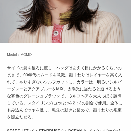
Model：MOMO
サイドの髪を後ろに流し、バングはあえて目にかかるくらいの
長さで、90年代のムードを意識。顔まわりはレイヤーを高く入
れて、やりすぎないウルフカットに。カラーは、明るいシルバ
ーグレーとアクアブルーをMIX。太陽光に当たると透けるよう
な寒色のグレージュブラウンで、ウルフヘアを大人っぽく誘導
している。スタイリングにはaとcを2：3の割合で使用。全体に
もみ込んでツヤを足し、毛先の動きと留めで、顔まわりの毛束
を際立たせる。
STARDUST-10：STARDUST-6：OCEAN-8＝2：2：1 [ox 6%]