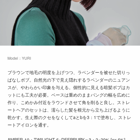
Model：YURI
ブラウンで地毛の明度を上げつつ、ラベンダーを被せた切りっ
ぱなしボブ。自然光の下で見え隠れするラベンダーのニュアン
スが、やわらかい印象を与える。個性的に見える暗髪ボブはカ
ットにも工夫が必要。ベースは重めのままバングの幅を広めに
作り、こめかみ付近をラウンドさせて角を削ると良し。ストレ
ートヘアのセットは、濡らした髪を根元から立ち上げるように
乾かす。生え際のクセをなくしてaとbを3：1で塗布し、ストレ
ートアイロンを通す。
AMBER-10：TWILIGHT-6+DEEPRUBY＝3：2+20% [ox 6%]