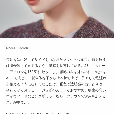
Model：KANAKO
襟足を3cm残してサイドをつなげたマッシュウルフ。顔まわり
は肌が透けて見えるように量感を調整している。26mmのカー
ルアイロンを150℃にセットし、襟足のみを外ハネに。aとbを
3：2で混ぜて、髪全体を下から上へ持ち上げ、手ぐしで毛流れ
を整えるようになじませるだけ。暖色で透明感を出すときは、
やわらかく見えるベージュ系のカラーがおすすめ。明度の高い
ヴィヴィッドなピンク系カラーなら、ブラウンで深みを加える
ことが重要だ。