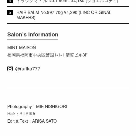
トラック オイル No.1 90mL ¥4,180 (ジョエルロティ)
HAIR BALM No.997 70g ¥4,290 (LINC ORIGINAL
MAKERS)
Salon’s information
MINT MAISON
福岡県福岡市中央区警固1-1-1 清賀ビル3F
@rurika777
Photography：MIE NISHIGORI
Hair：RURIKA
Edit & Text：ARISA SATO