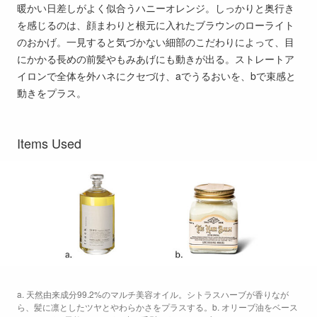
暖かい日差しがよく似合うハニーオレンジ。しっかりと奥行き
を感じるのは、顔まわりと根元に入れたブラウンのローライト
のおかげ。一見すると気づかない細部のこだわりによって、目
にかかる長めの前髪やもみあげにも動きが出る。ストレートア
イロンで全体を外ハネにクセづけ、aでうるおいを、bで束感と
動きをプラス。
Items Used
a. 天然由来成分99.2%のマルチ美容オイル。シトラスハーブが香りなが
ら、髪に凛としたツヤとやわらかさをプラスする。b. オリーブ油をベース