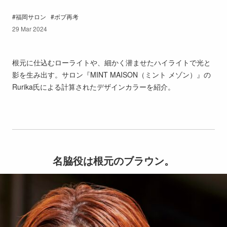
福岡サロン
ボブ再考
29 Mar 2024
根元に仕込むローライトや、細かく潜ませたハイライトで光と
影を生み出す。サロン『MINT MAISON（ミント メゾン）』の
Rurika氏による計算されたデザインカラーを紹介。
名脇役は根元のブラウン。