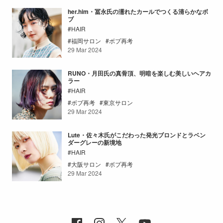
her.him・冨永氏の濡れたカールでつくる清らかなボ
ブ
HAIR
福岡サロン
ボブ再考
29 Mar 2024
RUNO・月田氏の真骨頂、明暗を楽しむ美しいヘアカ
ラー
HAIR
ボブ再考
東京サロン
29 Mar 2024
Lute・佐々木氏がこだわった発光ブロンドとラベン
ダーグレーの新境地
HAIR
大阪サロン
ボブ再考
29 Mar 2024