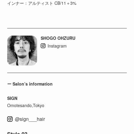
インナー：アルティスト CB/11＋3%
SHOGO OHZURU
Instagram
ー Salon’s information
SIGN
Omotesando,Tokyo
@sign___hair
Style 03