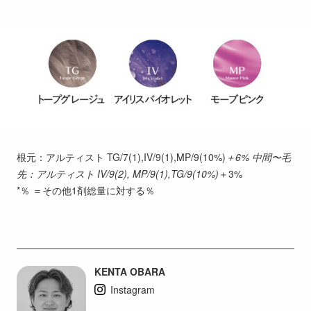
根元：アルティスト TG/7(1),IV/9(1),MP/9(10%)
＋6% 中間〜毛
先：アルティスト IV/9(2), MP/9(1),TG/9(10%)
＋3%
*％ ＝その他1剤総量に対する％
KENTA OBARA
Instagram