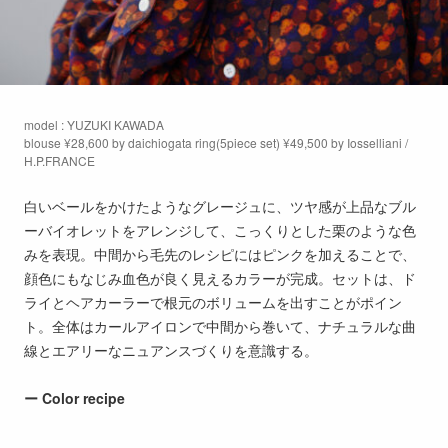
model : YUZUKI KAWADA
blouse ¥28,600 by daichiogata ring(5piece set) ¥49,500 by Iosselliani /
H.P.FRANCE
白いベールをかけたようなグレージュに、ツヤ感が上品なブル
ーバイオレットをアレンジして、こっくりとした栗のような色
みを表現。中間から毛先のレシピにはピンクを加えることで、
顔色にもなじみ血色が良く見えるカラーが完成。セットは、ド
ライとヘアカーラーで根元のボリュームを出すことがポイン
ト。全体はカールアイロンで中間から巻いて、ナチュラルな曲
線とエアリーなニュアンスづくりを意識する。
ー Color recipe