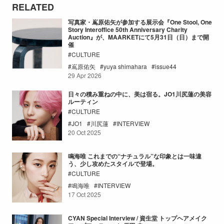
RELATED
写真家・嶌原佑矢が参加する展示会『One Stool, One
Story Interoffice 50th Anniversary Charity
Auction』が、MAARKETにて5月31日（日）まで開
催
CULTURE
嶌原佑矢
yuya shimahara
issue44
29 Apr 2026
日々の積み重ねの中に、美は宿る。JO1川尻蓮の美容
ルーティン
CULTURE
JO1
川尻蓮
INTERVIEW
20 Oct 2025
鳴海唯 これまでの“ナチュラル”な印象とは一味違
う、少し攻めたスタイルで登場。
CULTURE
鳴海唯
INTERVIEW
17 Oct 2025
CYAN Special Interview / 資生堂 トップヘアメイク