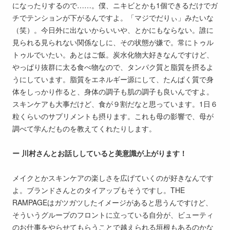
になったりするので……。僕、ニキビとかも1個できるだけでガ
チでテンションが下がるんですよ。「マジでだりぃ」みたいな
（笑）。今日外に出ないからいいや、とかにもならない。誰に
見られる見られない関係なしに、その状態が嫌で。常にトゥル
トゥルでいたい。あとはご飯。炭水化物大好きなんですけど、
やっぱり抜群に太る食べ物なので、タンパク質と脂質を摂るよ
うにしています。脂質をエネルギー源にして、たんぱく質で身
体をしっかり作ると、身体の調子も肌の調子も良いんですよ。
スキンケアも大事だけど、食が９割だなと思っています。1日６
粒くらいのサプリメントも摂ります。これも母の影響で、母が
調べて学んだものを教えてくれたりします。
ー 川村さんとお話ししていると美意識が上がります！
メイクとかスキンケアの楽しさを広げていくのが好きなんです
よ。ブランドさんとのタイアップもそうですし。THE
RAMPAGEはガツガツしたイメージがあると思うんですけど、
そういうグループのフロントに立っている自分が、ビューティ
のお仕事をやらせてもらうことで越えられる垣根もあるのかな