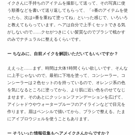
イクさんに手持ちのアイテムを撮影して送って、その写真に使
う順番などを書いて送り返してもらって、「○番のアイテムを使
ったら、次は○番を重ねて塗ってね」といった感じで、いろいろ
と教えてもらっています。ヘアは自分で上手くセットできる気
がしないので……クセがつきにくい髪質なのでブラシで梳かす
のみでナチュラルに整えるくらいです。
ー ちなみに、自前メイクを解説いただいてもいいですか？
ええっと……まず、時間は大体1時間くらい欲しいです、そんな
に上手じゃないので。最初に下地を塗って、コンシーラー。コ
ンシーラーは２色セットのを持っているので、オレンジ系の色
を気になるところに塗ってから、より肌に近い色をのせてなじ
ませます。そのあとにクッションファンデーションを広げて、
アイシャドウやウォータープルーフのアイラインなどで目元を
作ります。眉はペンシルで描いてから、ブラシで整える。たま
にアイブロウジェルを使うこともあります。
ー そういった情報収集もヘアメイクさんからですか？