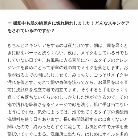
ー 撮影中も肌の綺麗さに惚れ惚れしました！どんなスキンケア
をされているのですか？
きちんとスキンケアをするのは夜だけです。朝は、歯を磨くと
きに顔をバーッと洗うくらい。夜は、メイクをしている日でも
していない日でも、お風呂に入る直前にバームタイプのクレン
ジングを多めにとって浴室の鏡の前でメイクを落とします。お
湯が出るまでの間になじませて、みっちり、ごっそりメイクや
汚れを落とす。それで髪や身体を洗ってから、お風呂を出る直
前に洗顔料を泡立て器で泡立てます。そうすると手をひっくり
返しても落ちないくらいのしっかりした泡ができるので、その
泡で汚れを吸着させるイメージで顔を洗う。肌に手は当てない
ようにですね。気分によっては、泡で出てくるタイプの炭酸泡
洗顔料を使う日もあります。長い時間洗顔するのは良くないと
聞いたので、終わったらすぐに流して、お風呂の中で身体を全
部拭いてすぐに出る。洗面所に出たら、はじめにオイルを多め