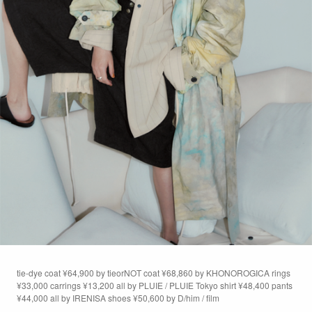
tie-dye coat ¥64,900 by tieorNOT coat ¥68,860 by KHONOROGICA rings
¥33,000 carrings ¥13,200 all by PLUIE / PLUIE Tokyo shirt ¥48,400 pants
¥44,000 all by IRENISA shoes ¥50,600 by D/him / film