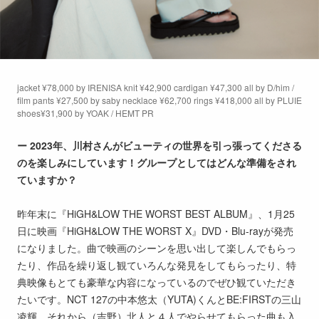
jacket ¥78,000 by IRENISA knit ¥42,900 cardigan ¥47,300 all by D/him /
film pants ¥27,500 by saby necklace ¥62,700 rings ¥418,000 all by PLUIE
shoes¥31,900 by YOAK / HEMT PR
ー 2023年、川村さんがビューティの世界を引っ張ってくださる
のを楽しみにしています！グループとしてはどんな準備をされ
ていますか？
昨年末に『HiGH&LOW THE WORST BEST ALBUM』、1月25
日に映画『HiGH&LOW THE WORST X』DVD・Blu-rayが発売
になりました。曲で映画のシーンを思い出して楽しんでもらっ
たり、作品を繰り返し観ていろんな発見をしてもらったり、特
典映像もとても豪華な内容になっているのでぜひ観ていただき
たいです。NCT 127の中本悠太（YUTA)くんとBE:FIRSTの三山
凌輝、それから（吉野）北人と４人でやらせてもらった曲も入